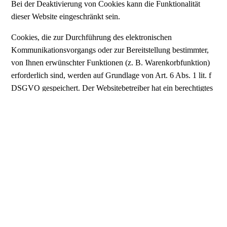
Bei der Deaktivierung von Cookies kann die Funktionalität
dieser Website eingeschränkt sein.
Cookies, die zur Durchführung des elektronischen
Kommunikationsvorgangs oder zur Bereitstellung bestimmter,
von Ihnen erwünschter Funktionen (z. B. Warenkorbfunktion)
erforderlich sind, werden auf Grundlage von Art. 6 Abs. 1 lit. f
DSGVO gespeichert. Der Websitebetreiber hat ein berechtigtes
Interesse an der Speicherung von Cookies zur technisch
fehlerfreien und optimierten Bereitstellung seiner Dienste.
Soweit andere Cookies (z. B. Cookies zur Analyse Ihres
Surfverhaltens) gespeichert werden, werden diese in dieser
Datenschutzerklärung gesondert behandelt.
Kontaktformular
Wenn Sie uns per Kontaktformular Anfragen zukommen lassen,
werden Ihre Angaben aus dem Anfrageformular inklusive der
von Ihnen dort angegebenen Kontaktdaten zwecks Bearbeitung